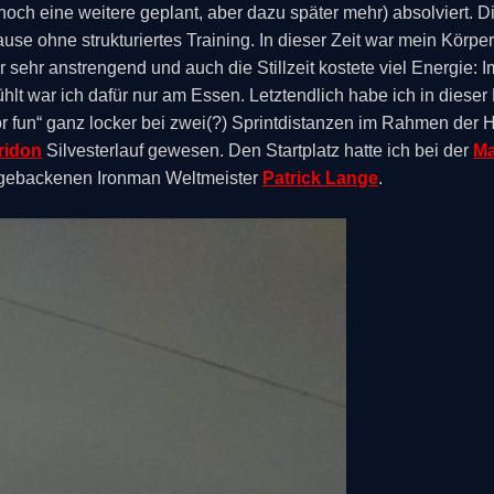
r noch eine weitere geplant, aber dazu später mehr) absolviert.
 Pause ohne strukturiertes Training. In dieser Zeit war mein Körp
sehr anstrengend und auch die Stillzeit kostete viel Energie: Im
fühlt war ich dafür nur am Essen. Letztendlich habe ich in die
 for fun“ ganz locker bei zwei(?) Sprintdistanzen im Rahmen der 
ridon
Silvesterlauf gewesen. Den Startplatz hatte ich bei der
Ma
chgebackenen Ironman Weltmeister
Patrick Lange
.